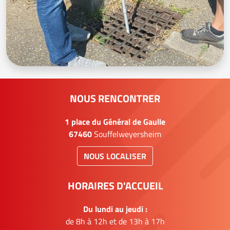
NOUS RENCONTRER
1 place du Général de Gaulle
67460
Souffelweyersheim
NOUS LOCALISER
HORAIRES D'ACCUEIL
Du lundi au jeudi :
de 8h à 12h et de 13h à 17h