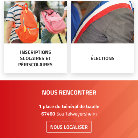
INSCRIPTIONS
SCOLAIRES ET
ÉLECTIONS
PÉRISCOLAIRES
NOUS RENCONTRER
1 place du Général de Gaulle
67460
Souffelweyersheim
NOUS LOCALISER