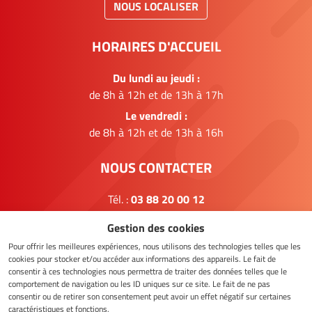
NOUS LOCALISER
HORAIRES D'ACCUEIL
Du lundi au jeudi :
de 8h à 12h et de 13h à 17h
Le vendredi :
de 8h à 12h et de 13h à 16h
NOUS CONTACTER
Tél. :
03 88 20 00 12
Email :
mairie@souffelweyersheim.fr
Gestion des cookies
FORMULAIRE DE CONTACT
Pour offrir les meilleures expériences, nous utilisons des technologies telles que les
cookies pour stocker et/ou accéder aux informations des appareils. Le fait de
consentir à ces technologies nous permettra de traiter des données telles que le
comportement de navigation ou les ID uniques sur ce site. Le fait de ne pas
consentir ou de retirer son consentement peut avoir un effet négatif sur certaines
NOUS SUIVRE
caractéristiques et fonctions.