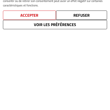
consentir ou de retirer son consentement peut avoir un effet négatif sur certaines
caractéristiques et fonctions.
ACCEPTER
REFUSER
VOIR LES PRÉFÉRENCES
ACCÈS RAPIDES
Actualités
Vivre à Souffel
Grandir à Souffel
Se divertir
Solidarité
Vos démarches
Contact
Plan du site
Mentions légales
RGPD
Gestion des cookies