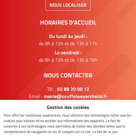
NOUS LOCALISER
HORAIRES D'ACCUEIL
Du lundi au jeudi :
de 8h à 12h et de 13h à 17h
Le vendredi :
de 8h à 12h et de 13h à 16h
NOUS CONTACTER
Tél. :
03 88 20 00 12
Email :
mairie@souffelweyersheim.fr
Gestion des cookies
FORMULAIRE DE CONTACT
Pour offrir les meilleures expériences, nous utilisons des technologies telles que les
cookies pour stocker et/ou accéder aux informations des appareils. Le fait de
consentir à ces technologies nous permettra de traiter des données telles que le
comportement de navigation ou les ID uniques sur ce site. Le fait de ne pas
NOUS SUIVRE