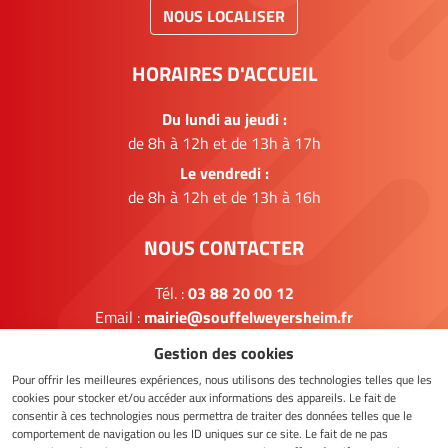
NOUS LOCALISER
HORAIRES D'ACCUEIL
Du lundi au jeudi :
de 8h à 12h et de 13h à 17h
Le vendredi :
de 8h à 12h et de 13h à 16h
NOUS CONTACTER
Tél. :
03 88 20 00 12
Email :
mairie@souffelweyersheim.fr
Gestion des cookies
FORMULAIRE DE CONTACT
Pour offrir les meilleures expériences, nous utilisons des technologies telles que les
cookies pour stocker et/ou accéder aux informations des appareils. Le fait de
consentir à ces technologies nous permettra de traiter des données telles que le
comportement de navigation ou les ID uniques sur ce site. Le fait de ne pas
NOUS SUIVRE