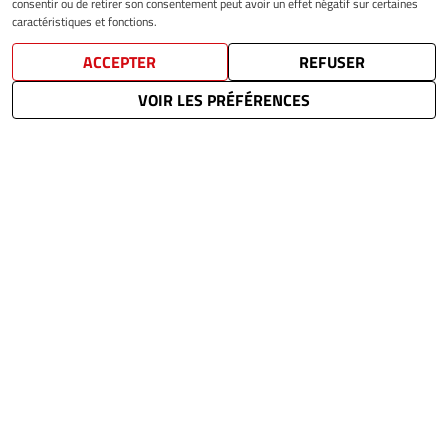
consentir ou de retirer son consentement peut avoir un effet négatif sur certaines
caractéristiques et fonctions.
ACCEPTER
REFUSER
VOIR LES PRÉFÉRENCES
ACCÈS RAPIDES
Actualités
Vivre à Souffel
Grandir à Souffel
Se divertir
Solidarité
Vos démarches
Contact
Plan du site
Mentions légales
RGPD
Gestion des cookies