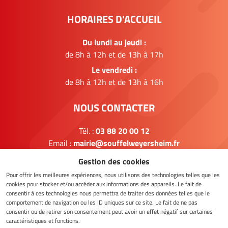
HORAIRES D'ACCUEIL
Du lundi au jeudi :
de 8h à 12h et de 13h à 17h
Le vendredi :
de 8h à 12h et de 13h à 16h
NOUS CONTACTER
Tél. :
03 88 20 00 12
Email :
mairie@souffelweyersheim.fr
Gestion des cookies
FORMULAIRE DE CONTACT
Pour offrir les meilleures expériences, nous utilisons des technologies telles que les
cookies pour stocker et/ou accéder aux informations des appareils. Le fait de
consentir à ces technologies nous permettra de traiter des données telles que le
comportement de navigation ou les ID uniques sur ce site. Le fait de ne pas
NOUS SUIVRE
consentir ou de retirer son consentement peut avoir un effet négatif sur certaines
caractéristiques et fonctions.