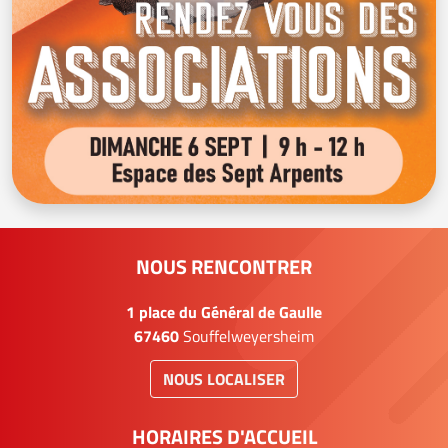
NOUS RENCONTRER
1 place du Général de Gaulle
67460
Souffelweyersheim
NOUS LOCALISER
HORAIRES D'ACCUEIL