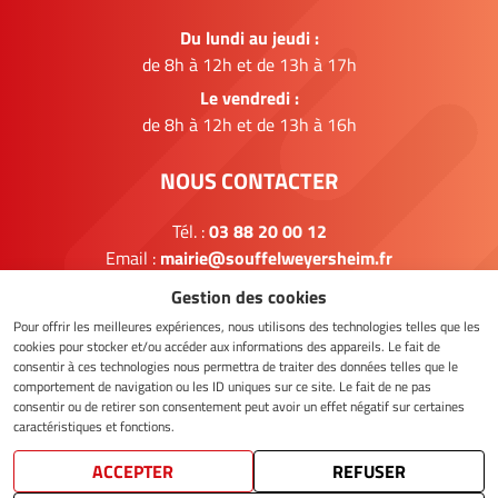
Du lundi au jeudi :
de 8h à 12h et de 13h à 17h
Le vendredi :
de 8h à 12h et de 13h à 16h
NOUS CONTACTER
Tél. :
03 88 20 00 12
Email :
mairie@souffelweyersheim.fr
Gestion des cookies
FORMULAIRE DE CONTACT
Pour offrir les meilleures expériences, nous utilisons des technologies telles que les
cookies pour stocker et/ou accéder aux informations des appareils. Le fait de
consentir à ces technologies nous permettra de traiter des données telles que le
comportement de navigation ou les ID uniques sur ce site. Le fait de ne pas
NOUS SUIVRE
consentir ou de retirer son consentement peut avoir un effet négatif sur certaines
caractéristiques et fonctions.
ACCEPTER
REFUSER