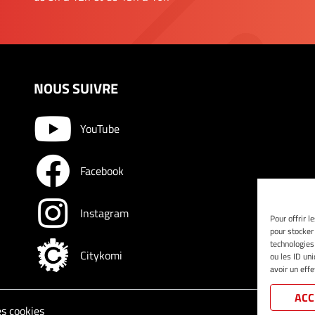
NOUS SUIVRE
YouTube
Facebook
Instagram
Pour offrir l
pour stocker
technologies
Citykomi
ou les ID un
avoir un effe
ACC
s cookies