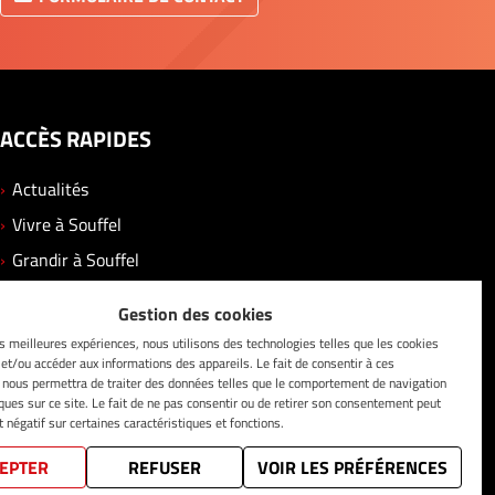
ACCÈS RAPIDES
Actualités
Vivre à Souffel
Grandir à Souffel
Se divertir
Gestion des cookies
Solidarité
es meilleures expériences, nous utilisons des technologies telles que les cookies
Vos démarches
 et/ou accéder aux informations des appareils. Le fait de consentir à ces
 nous permettra de traiter des données telles que le comportement de navigation
Contact
iques sur ce site. Le fait de ne pas consentir ou de retirer son consentement peut
t négatif sur certaines caractéristiques et fonctions.
EPTER
REFUSER
VOIR LES PRÉFÉRENCES