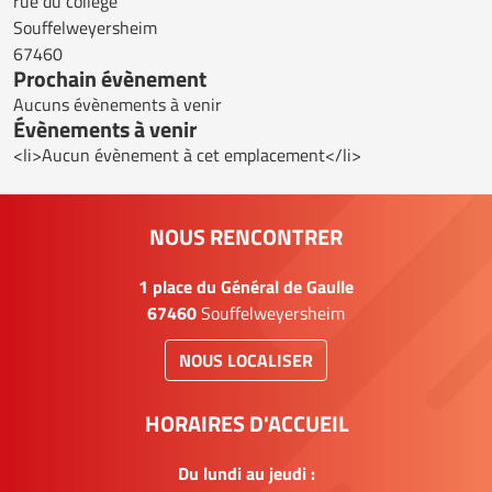
rue du collège
Souffelweyersheim
67460
Prochain évènement
Aucuns évènements à venir
Évènements à venir
<li>Aucun évènement à cet emplacement</li>
NOUS RENCONTRER
1 place du Général de Gaulle
67460
Souffelweyersheim
NOUS LOCALISER
HORAIRES D'ACCUEIL
Du lundi au jeudi :