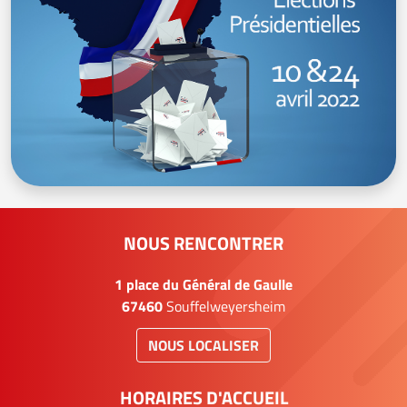
NOUS RENCONTRER
1 place du Général de Gaulle
67460
Souffelweyersheim
NOUS LOCALISER
HORAIRES D'ACCUEIL