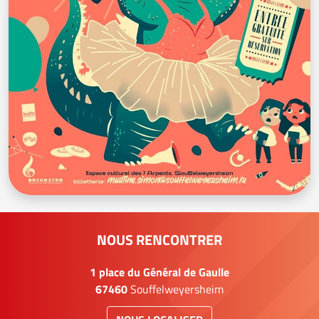
NOUS RENCONTRER
1 place du Général de Gaulle
67460
Souffelweyersheim