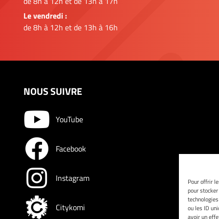
de 8h à 12h et de 13h à 17h
Le vendredi :
de 8h à 12h et de 13h à 16h
NOUS SUIVRE
YouTube
Facebook
Instagram
Pour offrir l
pour stocker
technologies
Citykomi
ou les ID un
avoir un effe