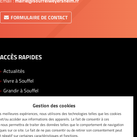
Email :
mairie@souffelweyersheim.fr
FORMULAIRE DE CONTACT
ACCÈS RAPIDES
Actualités
Vivre à Souffel
Grandir à Souffel
Se divertir
Gestion des cookies
Solidarité
es meilleures expériences, nous utilisons des technologies telles que les cookies
Vos démarches
 et/ou accéder aux informations des appareils. Le fait de consentir à ces
 nous permettra de traiter des données telles que le comportement de navigation
Contact
iques sur ce site. Le fait de ne pas consentir ou de retirer son consentement peut
t négatif sur certaines caractéristiques et fonctions.