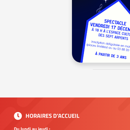
HORAIRES D'ACCUEIL
Du lundi au jeudi :