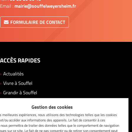
Email :
mairie@souffelweyersheim.fr
FORMULAIRE DE CONTACT
ACCÈS RAPIDES
Actualités
Vivre à Souffel
Grandir à Souffel
Se divertir
Gestion des cookies
Solidarité
es meilleures expériences, nous utilisons des technologies telles que les cookies
Vos démarches
 et/ou accéder aux informations des appareils. Le fait de consentir à ces
 nous permettra de traiter des données telles que le comportement de navigation
Contact
iques sur ce site. Le fait de ne pas consentir ou de retirer son consentement peut