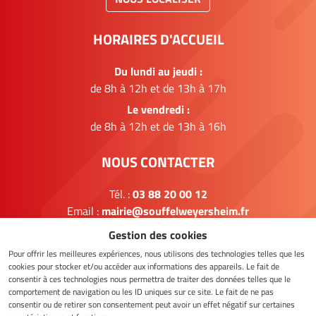
HORAIRES D'ACCUEIL
Du lundi au jeudi :
de 8h à 12h et de 13h à 17h
Le vendredi :
de 8h à 12h et de 13h à 16h
NOUS CONTACTER
Tél. :
03 88 20 00 12
Email :
mairie@souffelweyersheim.fr
Gestion des cookies
FORMULAIRE DE CONTACT
Pour offrir les meilleures expériences, nous utilisons des technologies telles que les
cookies pour stocker et/ou accéder aux informations des appareils. Le fait de
consentir à ces technologies nous permettra de traiter des données telles que le
comportement de navigation ou les ID uniques sur ce site. Le fait de ne pas
NOUS SUIVRE
consentir ou de retirer son consentement peut avoir un effet négatif sur certaines