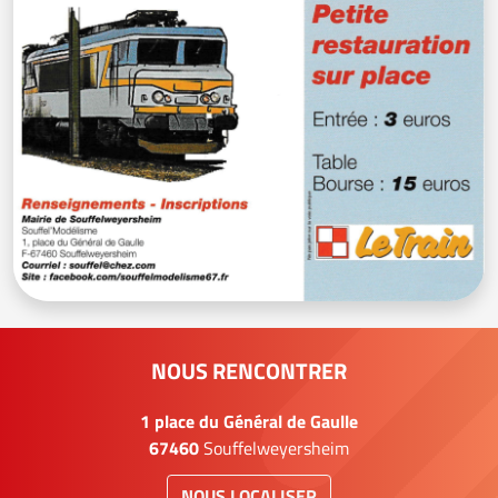
NOUS RENCONTRER
1 place du Général de Gaulle
67460
Souffelweyersheim
NOUS LOCALISER