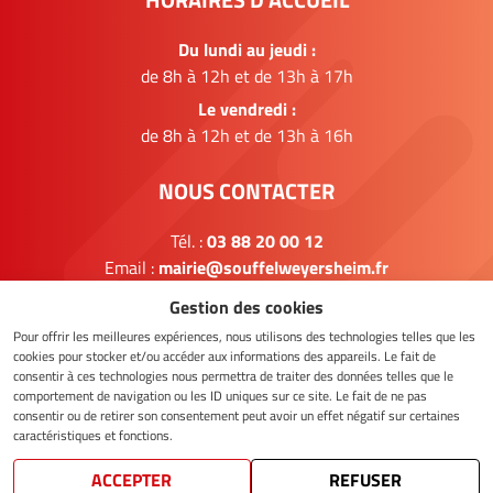
Du lundi au jeudi :
de 8h à 12h et de 13h à 17h
Le vendredi :
de 8h à 12h et de 13h à 16h
NOUS CONTACTER
Tél. :
03 88 20 00 12
Email :
mairie@souffelweyersheim.fr
Gestion des cookies
FORMULAIRE DE CONTACT
Pour offrir les meilleures expériences, nous utilisons des technologies telles que les
cookies pour stocker et/ou accéder aux informations des appareils. Le fait de
consentir à ces technologies nous permettra de traiter des données telles que le
comportement de navigation ou les ID uniques sur ce site. Le fait de ne pas
NOUS SUIVRE
consentir ou de retirer son consentement peut avoir un effet négatif sur certaines
caractéristiques et fonctions.
ACCEPTER
REFUSER