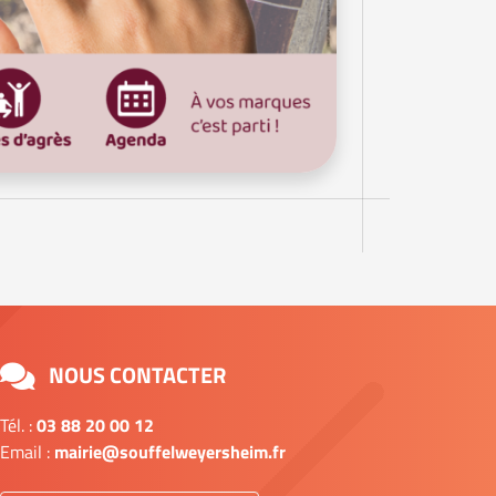
NOUS CONTACTER
Tél. :
03 88 20 00 12
Email :
mairie@souffelweyersheim.fr