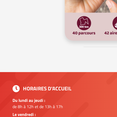
HORAIRES D'ACCUEIL
Du lundi au jeudi :
de 8h à 12h et de 13h à 17h
Le vendredi :