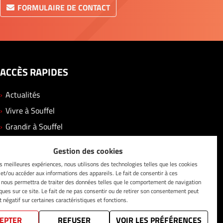
FORMULAIRE DE CONTACT
ACCÈS RAPIDES
Actualités
Vivre à Souffel
Grandir à Souffel
Se divertir
Gestion des cookies
Solidarité
es meilleures expériences, nous utilisons des technologies telles que les cookies
 et/ou accéder aux informations des appareils. Le fait de consentir à ces
Vos démarches
 nous permettra de traiter des données telles que le comportement de navigation
Contact
iques sur ce site. Le fait de ne pas consentir ou de retirer son consentement peut
t négatif sur certaines caractéristiques et fonctions.
EPTER
REFUSER
VOIR LES PRÉFÉRENCES